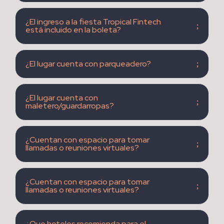
¿El ingreso a la fiesta Tropical Fintech
está incluido en la boleta?
¿El lugar cuenta con parqueadero?
¿El lugar cuenta con
maletero/guardarropas?
¿Cuentan con espacio para tomar
llamadas o reuniones virtuales?
¿Cuentan con espacio para tomar
llamadas o reuniones virtuales?
¿Que hoteles recomienda para el