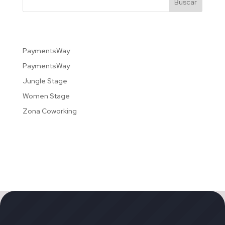
Buscar
Recent Posts
PaymentsWay
PaymentsWay
Jungle Stage
Women Stage
Zona Coworking
Recent Comments
No hay comentarios que mostrar.