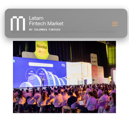
Jungle Stage
por
535oi
|
Dic 22, 2025
|
Experiencias
|
0 Comentarios
El epicentro estratégico del Latam Fintech Market.