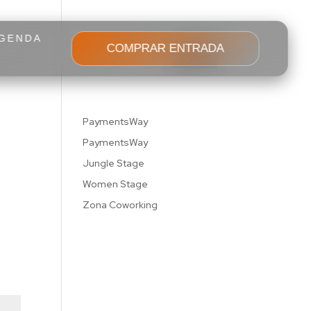
GENDA
COMPRAR ENTRADA
Buscar
Recent Posts
PaymentsWay
PaymentsWay
on
Jungle Stage
Women Stage
Zona Coworking
Recent
Comments
No hay comentarios que
mostrar.