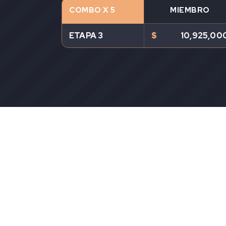
COMBO X 5
MIEMBRO
ETAPA 3
$
10,925,00