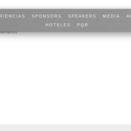
RIENCIAS
SPONSORS
SPEAKERS
MEDIA
A
HOTELES
PQR
entarios
ng elit sem hac facilisis fames habitant, vehicula nec dui quisque n
licada.
Los campos obligatorios están marcados con
*