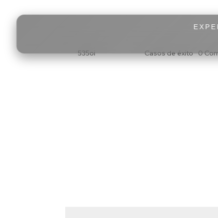
EXPE
PaymentsWay
por
535oi
|
Dic 22, 2025
|
Casos de éxito
|
0 Com
Lorem ipsum dolor sit amet consectetur adipisci
proin porta sociis ut arcu.
Enviar comentario
Tu dirección de correo electrónico no será pub
Comentario
*