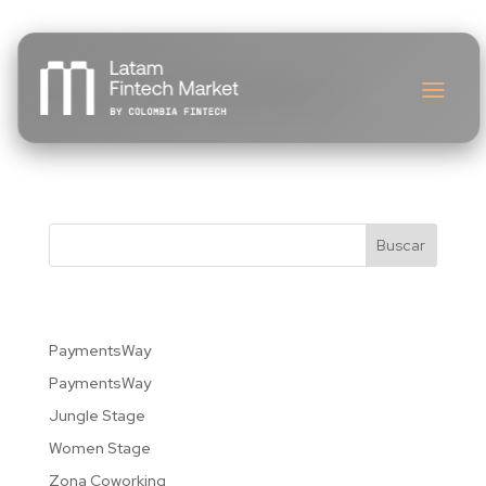
Latam Fintech Market APP
por
535oi
|
Dic 22, 2025
|
Uncategorized
Agende reuniones, acceda a la agenda en tiempo
real y reciba notificaciones personalizadas.
Buscar
Recent Posts
PaymentsWay
PaymentsWay
Jungle Stage
Women Stage
Zona Coworking